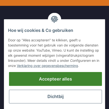
UW CONTACT MET ONS
Hoe wij cookies & Co gebruiken
Kleinewefersstr. 1
Door op "Alles accepteren" te klikken, geeft u
47803 Krefeld
toestemming voor het gebruik van de volgende diensten
GERMANY
op onze website: YouTube, Vimeo. U kunt de instelling op
elk gewenst moment wijzigen (vingerafdrukpictogram
Tel:
+49 (0)2151 5372253
linksonder). Meer details vindt u onder
Configureren
en in
Mobil:
+
49 (0)157 30656681
onze
Verklaring over gegevensbescherming
.
E-Mai:
info@hackmesser24.de
Accepteer alles
INFORMATIE
LEGALE INFORMATIE
Dichtbij