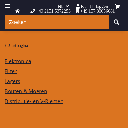
NL
Klant Inloggen
+49 2151 5372253
+49 157 30656681
Startpagina
Elektronica
Filter
Lagers
Bouten & Moeren
Distributie- en V-Riemen