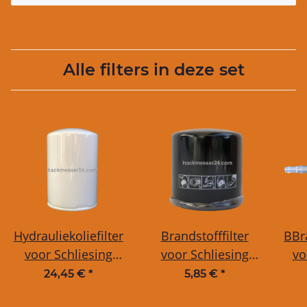
Alle filters in deze set
Hydrauliekoliefilter
Brandstofffilter
BBr
voor Schliesing
voor Schliesing
vo
105-480 EX/MX/ZX
330-550 MX
D
24,45 €
*
5,85 €
*