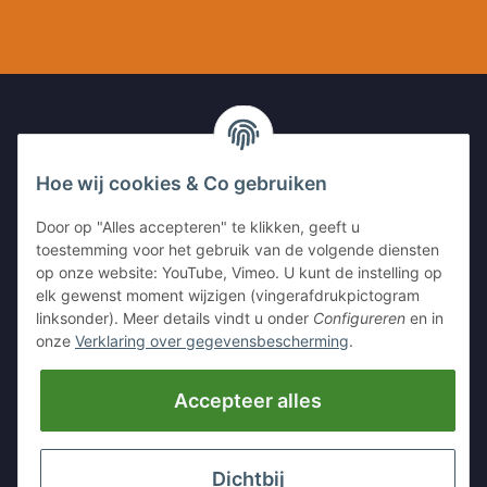
Ku
UW CONTACT MET ONS
Hoe wij cookies & Co gebruiken
Kleinewefersstr. 1
Door op "Alles accepteren" te klikken, geeft u
47803 Krefeld
toestemming voor het gebruik van de volgende diensten
GERMANY
op onze website: YouTube, Vimeo. U kunt de instelling op
elk gewenst moment wijzigen (vingerafdrukpictogram
Tel:
+49 (0)2151 5372253
linksonder). Meer details vindt u onder
Configureren
en in
Mobil:
+
49 (0)157 30656681
onze
Verklaring over gegevensbescherming
.
E-Mai:
info@hackmesser24.de
Accepteer alles
INFORMATIE
LEGALE INFORMATIE
Dichtbij