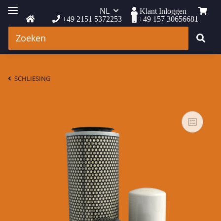
NL
Klant Inloggen
+49 2151 5372253
+49 157 30656681
SCHLIESING