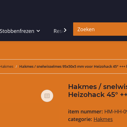
 Stobbenfrezen
Reserveonderdelen
Hu
Hakmes
Hakmes / snelwisselmes 95x50x5 mm voor Heizohack 45° +++ h
Hakmes / snelw
Heizohack 45° ++
item nummer:
HM-HH-0
categorie:
Hakmes