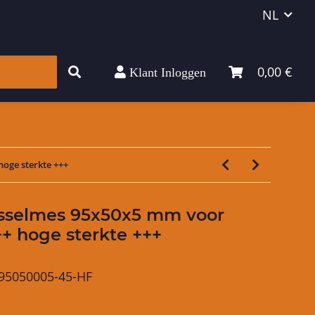
NL
0,00 €
Klant Inloggen
lpmiddel
oge sterkte +++
isselmes 95x50x5 mm voor
+ hoge sterkte +++
95050005-45-HF