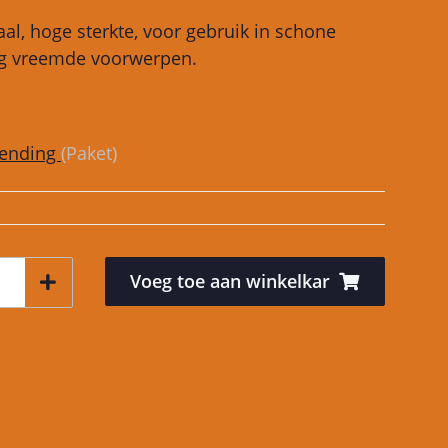
al, hoge sterkte, voor gebruik in schone
g vreemde voorwerpen.
zending
(Paket)
Voeg toe aan winkelkar