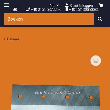
NL
Klant Inloggen
+49 2151 5372253
+49 157 30656681
Hakmes