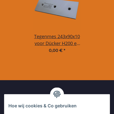
Tegenmes 243x90x10
voor Dücker H200 en
Linddana TP200
0,00 €
*
UW CONTACT MET ONS
Hoe wij cookies & Co gebruiken
Kleinewefersstr. 1