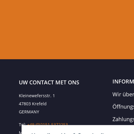
INFORM
UW CONTACT MET ONS
Wir übe
Kleinewefersstr. 1
47803 Krefeld
Öffnung
GERMANY
Zahlung
Tel:
+49 (0)2151 5372253
Versand
Mobil:
+
49 (0)157 30656681