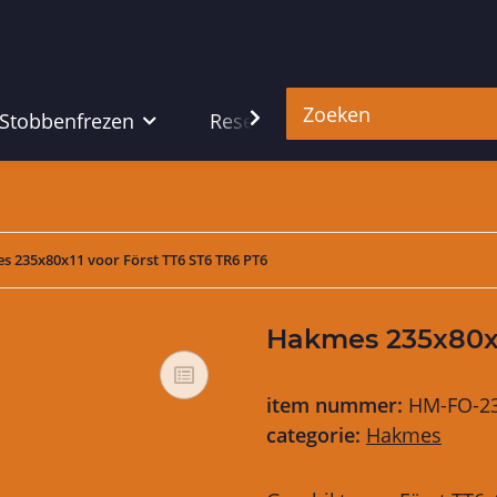
 Stobbenfrezen
Reserveonderdelen
Hu
 235x80x11 voor Först TT6 ST6 TR6 PT6
Hakmes 235x80x1
item nummer:
HM-FO-2
categorie:
Hakmes