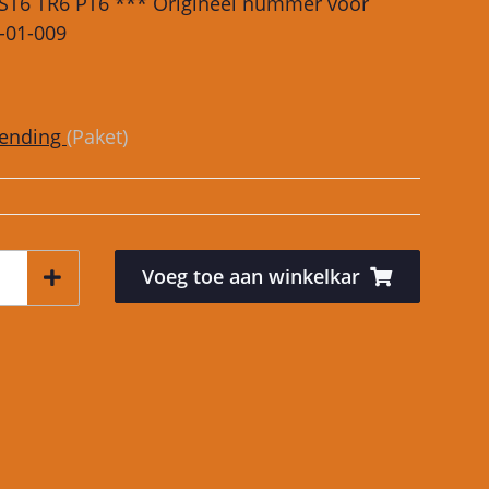
, ST6 TR6 PT6 *** Origineel nummer voor
2-01-009
zending
(Paket)
Voeg toe aan winkelkar