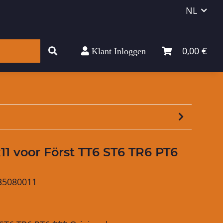
NL
0,00 €
Klant Inloggen
lpmiddel
1 voor Först TT6 ST6 TR6 PT6
35080011