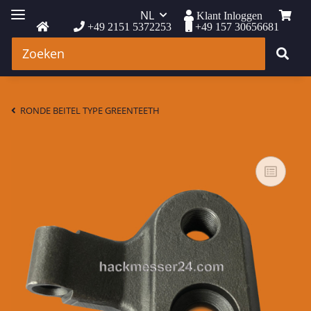
NL
Klant Inloggen
+49 2151 5372253
+49 157 30656681
RONDE BEITEL TYPE GREENTEETH