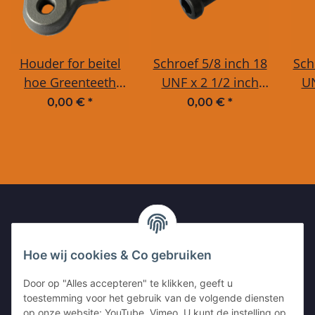
Houder for beitel
Schroef 5/8 inch 18
Sch
hoe Greenteeth
UNF x 2 1/2 inch
UN
LoPro 500 serie -
voor Greenteeth
vo
0,00 €
*
0,00 €
*
RECHT
houder
UW CONTACT MET ONS
Hoe wij cookies & Co gebruiken
Kleinewefersstr. 1
Door op "Alles accepteren" te klikken, geeft u
47803 Krefeld
toestemming voor het gebruik van de volgende diensten
GERMANY
op onze website: YouTube, Vimeo. U kunt de instelling op