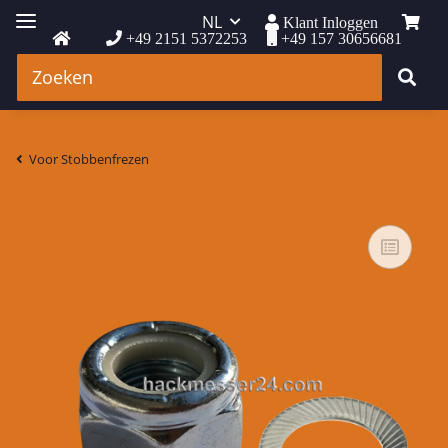
NL
Klant Inloggen
+49 2151 5372253
+49 157 30656681
Voor Stobbenfrezen