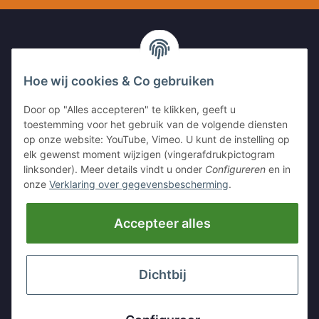
UW CONTACT MET ONS
Hoe wij cookies & Co gebruiken
Kleinewefersstr. 1
Door op "Alles accepteren" te klikken, geeft u
47803 Krefeld
toestemming voor het gebruik van de volgende diensten
GERMANY
op onze website: YouTube, Vimeo. U kunt de instelling op
elk gewenst moment wijzigen (vingerafdrukpictogram
Tel:
+49 (0)2151 5372253
linksonder). Meer details vindt u onder
Configureren
en in
Mobil:
+
49 (0)157 30656681
onze
Verklaring over gegevensbescherming
.
E-Mai:
info@hackmesser24.de
Accepteer alles
INFORMATIE
LEGALE INFORMATIE
Dichtbij