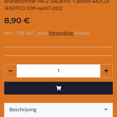
Brandstoffilter HATZ 50638101 + Jensen-A425 Di
3H50TICD EDR-van07-2022
8,90 €
excl. 19% VAT , plus
Verzending
(Paket)
Beschrijving