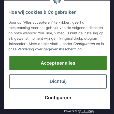
UW CONTACT MET ONS
Hoe wij cookies & Co gebruiken
Kleinewefersstr. 1
Door op "Alles accepteren" te klikken, geeft u
47803 Krefeld
toestemming voor het gebruik van de volgende diensten
GERMANY
op onze website: YouTube, Vimeo. U kunt de instelling op
elk gewenst moment wijzigen (vingerafdrukpictogram
Tel:
+49 (0)2151 5372253
linksonder). Meer details vindt u onder
Configureren
en in
Mobil:
+
49 (0)157 30656681
onze
Verklaring over gegevensbescherming
.
E-Mai:
info@hackmesser24.de
Accepteer alles
INFORMATIE
LEGALE INFORMATIE
Dichtbij
* Alle prijzen plus BTW., plus
verzending
Configureer
Powered by
JTL-Shop