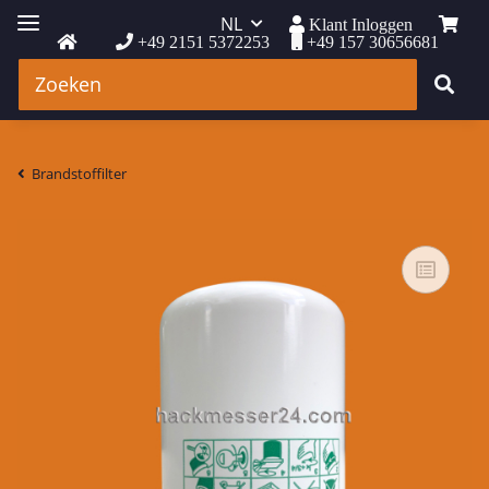
NL
Klant Inloggen
+49 2151 5372253
+49 157 30656681
Brandstoffilter