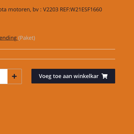
bota motoren, bv : V2203 REF:W21ESF1660
zending
(Paket)
Voeg toe aan winkelkar