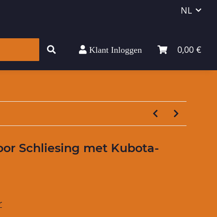
NL
0,00 €
Klant Inloggen
lpmiddel
voor Schliesing met Kubota-
r