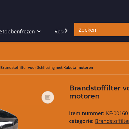
 Stobbenfrezen
Reserveonderdelen
Hu
Brandstoffilter voor Schliesing met Kubota-motoren
Brandstoffilter 
motoren
item nummer:
KF-00160
categorie:
Brandstoffilte