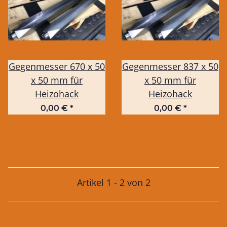
Gegenmesser 670 x 50
Gegenmesser 837 x 50
x 50 mm für
x 50 mm für
Heizohack
Heizohack
0,00 €
*
0,00 €
*
Artikel 1 - 2 von 2