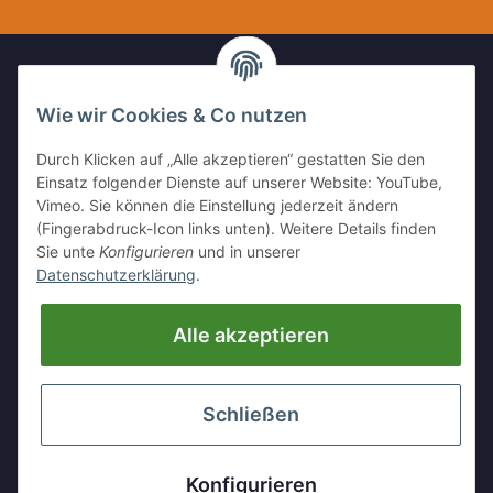
Wie wir Cookies & Co nutzen
IHR KONTAKT ZU UNS
Durch Klicken auf „Alle akzeptieren“ gestatten Sie den
Kleinewefersstr. 1
Einsatz folgender Dienste auf unserer Website: YouTube,
47803 Krefeld
Vimeo. Sie können die Einstellung jederzeit ändern
(Fingerabdruck-Icon links unten). Weitere Details finden
Tel:
+49 (0)2151 5372253
Sie unte
Konfigurieren
und in unserer
Mobil:
+
49 (0)157 30656681
Datenschutzerklärung
.
E-Mai:
info@hackmesser24.de
Alle akzeptieren
INFORMATIONEN
GESETZLICHE INFORMATIONEN
Schließen
* Alle Preise zzgl. gesetzlicher USt., zzgl.
Versand
Konfigurieren