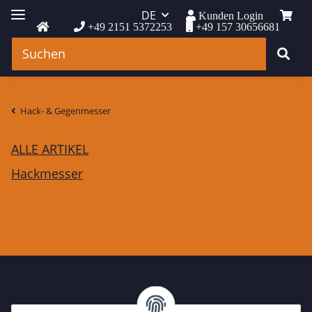
DE
Kunden Login
+49 2151 5372253
+49 157 30656681
Hack- & Gegenmesser
ALLE ARTIKEL
Hackmesser
IHR KONTAKT ZU UNS