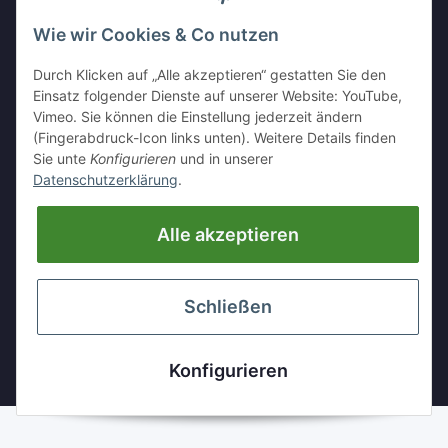
Wie wir Cookies & Co nutzen
Kleinewefersstr. 1
47803 Krefeld
Durch Klicken auf „Alle akzeptieren“ gestatten Sie den
Einsatz folgender Dienste auf unserer Website: YouTube,
Tel:
+49 (0)2151 5372253
Vimeo. Sie können die Einstellung jederzeit ändern
Mobil:
+
49 (0)157 30656681
(Fingerabdruck-Icon links unten). Weitere Details finden
Sie unte
Konfigurieren
und in unserer
E-Mai:
info@hackmesser24.de
Datenschutzerklärung
.
INFORMATIONEN
Alle akzeptieren
GESETZLICHE INFORMATIONEN
Schließen
* Alle Preise zzgl. gesetzlicher USt., zzgl.
Versand
Konfigurieren
Powered by
JTL-Shop