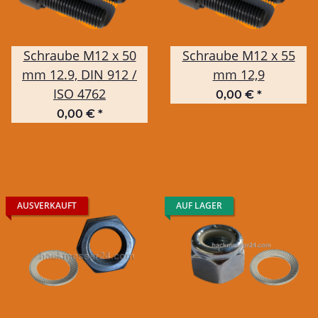
Schraube M12 x 50
Schraube M12 x 55
mm 12.9, DIN 912 /
mm 12,9
ISO 4762
0,00 €
*
0,00 €
*
AUSVERKAUFT
AUF LAGER