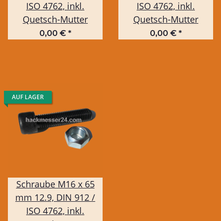
ISO 4762, inkl.
ISO 4762, inkl.
Quetsch-Mutter
Quetsch-Mutter
0,00 €
*
0,00 €
*
AUF LAGER
Schraube M16 x 65
mm 12.9, DIN 912 /
ISO 4762, inkl.