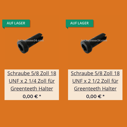
AUF LAGER
AUF LAGER
Schraube 5/8 Zoll 18
Schraube 5/8 Zoll 18
UNF x 2 1/4 Zoll für
UNF x 2 1/2 Zoll für
Greenteeth Halter
Greenteeth Halter
0,00 €
*
0,00 €
*