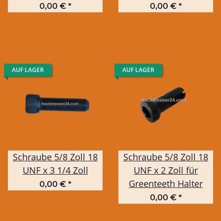
0,00 €
*
0,00 €
*
AUF LAGER
AUF LAGER
Schraube 5/8 Zoll 18
Schraube 5/8 Zoll 18
UNF x 3 1/4 Zoll
UNF x 2 Zoll für
Greenteeth Halter
0,00 €
*
0,00 €
*