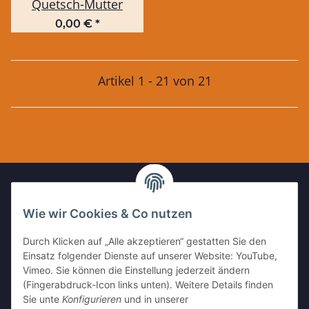
Quetsch-Mutter
0,00 €
*
Artikel 1 - 21 von 21
Wie wir Cookies & Co nutzen
IHR KONTAKT ZU UNS
Durch Klicken auf „Alle akzeptieren“ gestatten Sie den
Kleinewefersstr. 1
Einsatz folgender Dienste auf unserer Website: YouTube,
47803 Krefeld
Vimeo. Sie können die Einstellung jederzeit ändern
(Fingerabdruck-Icon links unten). Weitere Details finden
Tel:
+49 (0)2151 5372253
Sie unte
Konfigurieren
und in unserer