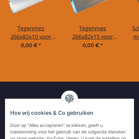
Tegenmes
Tegenmes
Sc
266x82x10 voor
266x82x15 voor
m
Jensen A518, A521
Jensen A521 XL,
hak
0,00 €
*
0,00 €
*
(23 PK), A521 ZUX
A528, A530, A540
k
UW CONTACT MET ONS
Hoe wij cookies & Co gebruiken
Kleinewefersstr. 1
Door op "Alles accepteren" te klikken, geeft u
47803 Krefeld
toestemming voor het gebruik van de volgende diensten
GERMANY
op onze website: YouTube, Vimeo. U kunt de instelling op