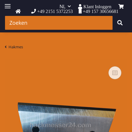
NL
Klant Inloggen
+49 2151 5372253
+49 157 30656681
Hakmes