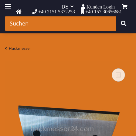
DE
Kunden Login
+49 2151 5372253
+49 157 30656681
Hackmesser