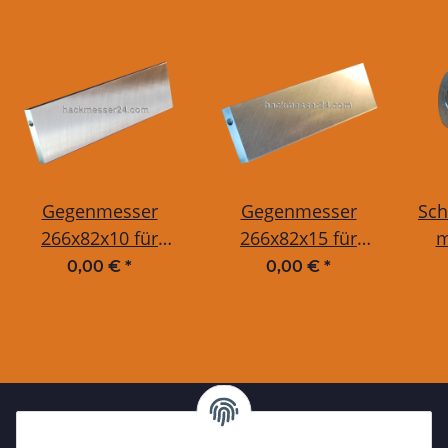
Gegenmesser
Gegenmesser
Sch
266x82x10 für
266x82x15 für
m
Jensen A518, A521
Jensen A521 XL,
0,00 €
*
0,00 €
*
(23 PS), A521 ZUX
A528, A530, A540
Sen
Sp