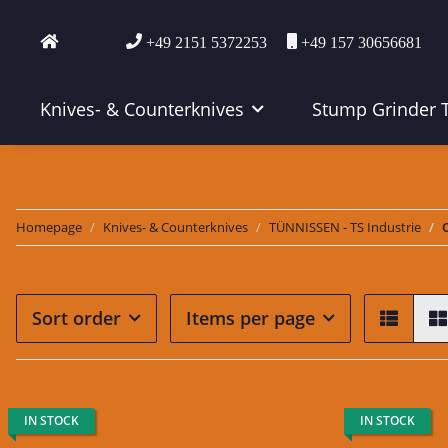
+49 2151 5372253
+49 157 30656681
Knives- & Counterknives
Stump Grinder 
Homepage
Knives- & Counterknives
TÜNNISSEN - TS Industrie
Sort order
Items per page
IN STOCK
IN STOCK