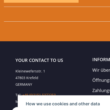
INFORM
YOUR CONTACT TO US
Wir übe
Kleinewefersstr. 1
47803 Krefeld
Öffnung
GERMANY
Zahlung
Tel:
+49 (0)2151 5372253
Versand
Mobil:
+
49 (0)157 30656681
How we use cookies and other data
E-Mai:
info@hackmesser24.de