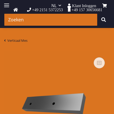
NL
Klant Inloggen
+49 2151 5372253
+49 157 30656681
Verticaal Mes