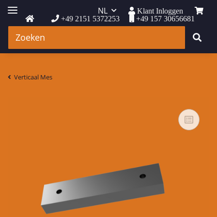
NL
Klant Inloggen
+49 2151 5372253
+49 157 30656681
Verticaal Mes