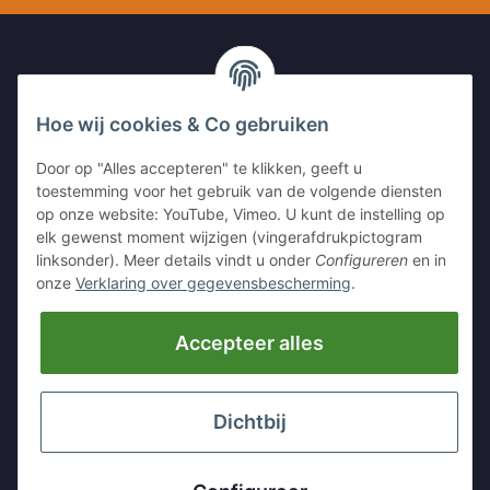
UW CONTACT MET ONS
Hoe wij cookies & Co gebruiken
Kleinewefersstr. 1
Door op "Alles accepteren" te klikken, geeft u
47803 Krefeld
toestemming voor het gebruik van de volgende diensten
GERMANY
op onze website: YouTube, Vimeo. U kunt de instelling op
elk gewenst moment wijzigen (vingerafdrukpictogram
Tel:
+49 (0)2151 5372253
linksonder). Meer details vindt u onder
Configureren
en in
Mobil:
+
49 (0)157 30656681
onze
Verklaring over gegevensbescherming
.
E-Mai:
info@hackmesser24.de
Accepteer alles
INFORMATIE
LEGALE INFORMATIE
Dichtbij