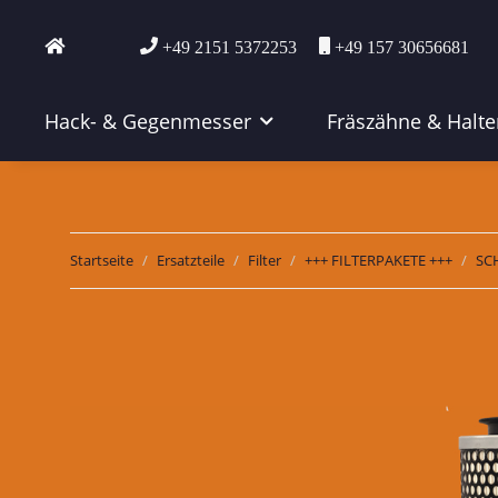
+49 2151 5372253
+49 157 30656681
Hack- & Gegenmesser
Fräszähne & Halte
Startseite
Ersatzteile
Filter
+++ FILTERPAKETE +++
SC