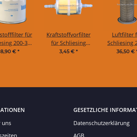
stofffilter für
Kraftstoffvorfilter
Luftfilter 
esing 200-300
für Schliesing
Schliesing 
MX
Dieselvorfilter für
480 MX/ZX,
8,90 €
*
3,45 €
*
36,50 €
Deutz- / Kubota-
Motor F4L2
Motoren
Kubota Mo
V2203 neu
Baujahr, 
Kubota Mo
V1305-V1
ATIONEN
GESETZLICHE INFORMA
r uns
Datenschutzerklärung
szeiten
AGB