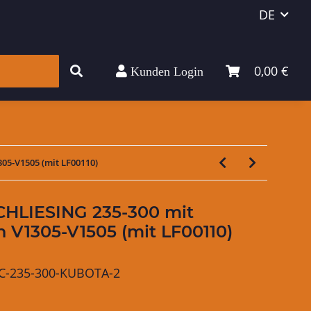
DE
0,00 €
Kunden Login
05-V1505 (mit LF00110)
SCHLIESING 235-300 mit
V1305-V1505 (mit LF00110)
SC-235-300-KUBOTA-2