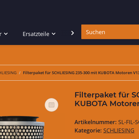
r
Ersatzteile
Werkzeug
HLIESING
Filterpaket für SCHLIESING 235-300 mit KUBOTA Motoren V13
Filterpaket für 
KUBOTA Motoren 
Artikelnummer:
SL-FIL-
Kategorie:
SCHLIESING