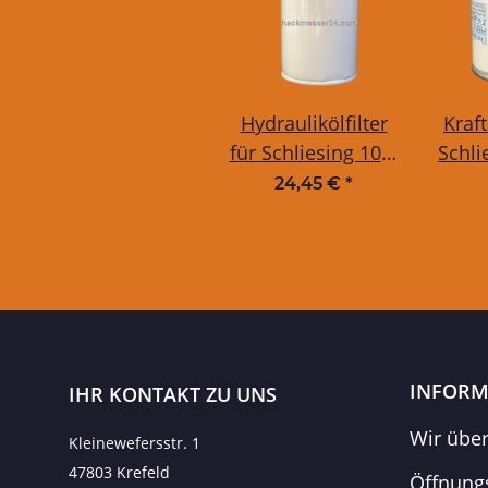
Hydraulikölfilter
Kraft
für Schliesing 105-
Schli
480 EX/MX/ZX
24,45 €
*
INFORM
IHR KONTAKT ZU UNS
Wir übe
Kleinewefersstr. 1
47803 Krefeld
Öffnung