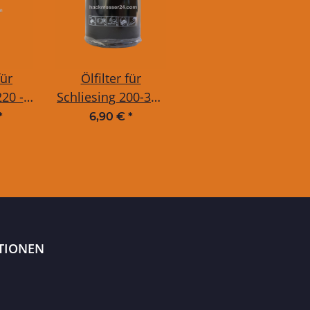
für
Ölfilter für
220 -
Schliesing 200-300
 KHD
MX
*
6,90 €
*
011,
tor
eres
ggf
tor
505
TIONEN