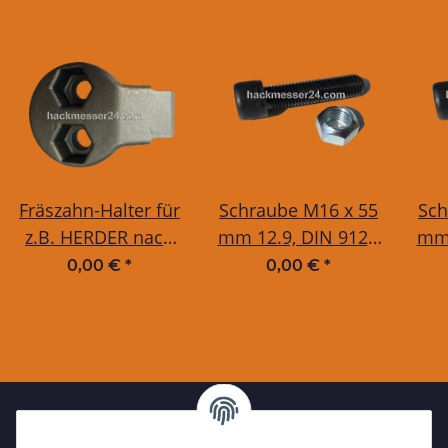
Fräszahn-Halter für
Schraube M16 x 55
Sch
z.B. HERDER nach
mm 12.9, DIN 912 /
mm 
innen gewinkelt, für
ISO 4762, inkl.
I
0,00 €
*
0,00 €
*
Greenteeth® 1100
Quetsch-Mutter
Q
Fräszähne