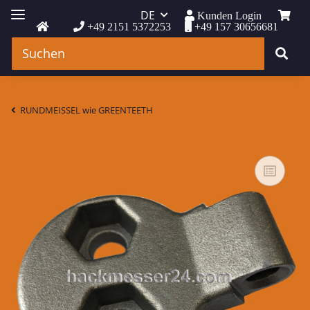
DE
Kunden Login
+49 2151 5372253
+49 157 30656681
RUNDMEISSEL wie GREENTEETH