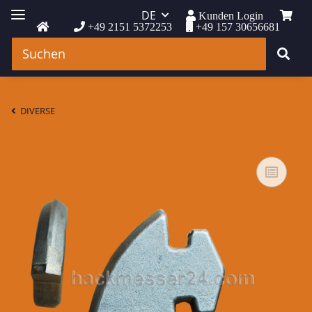
DE
Kunden Login
+49 2151 5372253
+49 157 30656681
DIVERSE