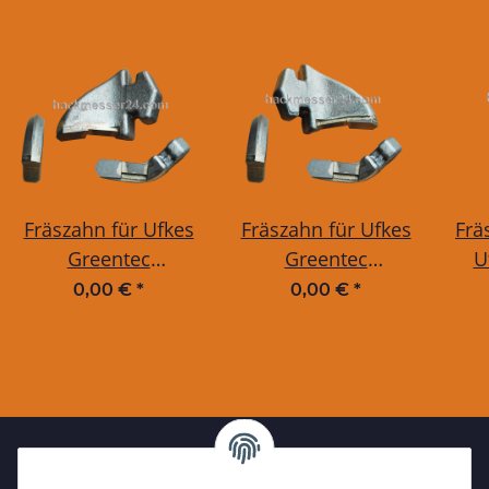
Fräszahn für Ufkes
Fräszahn für Ufkes
Frä
Greentec
Greentec
U
Fischschwanz
Fischschwanz
Fi
0,00 €
*
0,00 €
*
System - LINKS
System - RECHTS