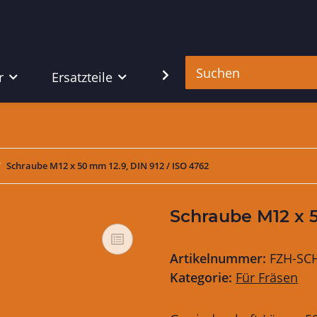
r
Ersatzteile
Werkzeug
Schraube M12 x 50 mm 12.9, DIN 912 / ISO 4762
Schraube M12 x 5
Artikelnummer:
FZH-SC
Kategorie:
Für Fräsen