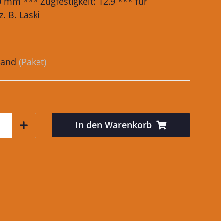
 mm *** Zugfestigkeit: 12.9 *** für
. B. Laski
sand
(Paket)
In den Warenkorb