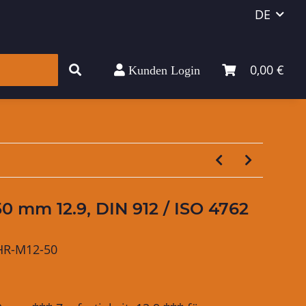
DE
0,00 €
Kunden Login
0 mm 12.9, DIN 912 / ISO 4762
HR-M12-50