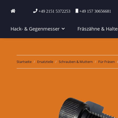
+49 2151 5372253
+49 157 30656681
Hack- & Gegenmesser
Fräszähne & Halte
Startseite
Ersatzteile
Schrauben & Muttern
Für Fräsen