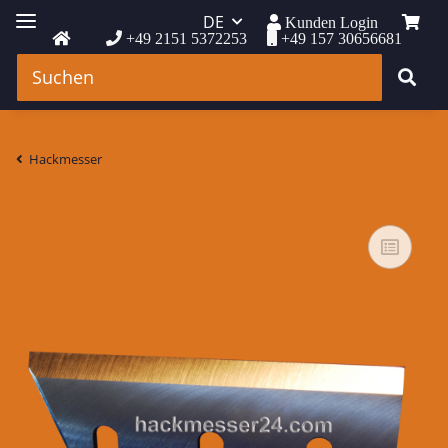
DE
Kunden Login
+49 2151 5372253
+49 157 30656681
Hackmesser