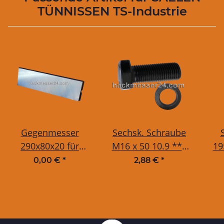
TÜNNISSEN TS-Industrie
Gegenmesser
Sechsk. Schraube
290x80x20 für
M16 x 50 10.9 ***
19
Tünnissen / TS-
DIN 933 / ISO 4017
T
0,00 €
*
2,88 €
*
Industrie WS20-
inkl. U-Scheibe 16
T
50DT, 225, 250, 300,
mm
350
325, 325, 327, 350,
400, 450 und JBM