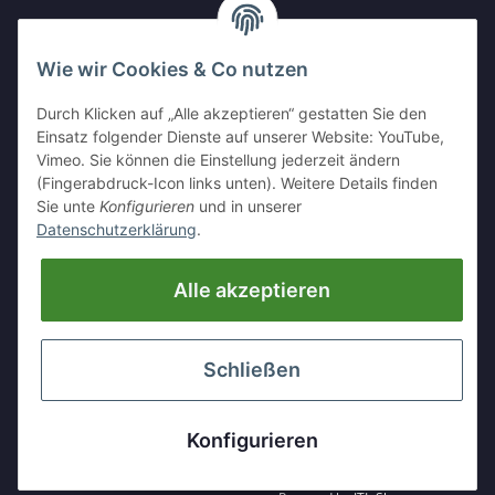
624
Wie wir Cookies & Co nutzen
IHR KONTAKT ZU UNS
Durch Klicken auf „Alle akzeptieren“ gestatten Sie den
Kleinewefersstr. 1
Einsatz folgender Dienste auf unserer Website: YouTube,
47803 Krefeld
Vimeo. Sie können die Einstellung jederzeit ändern
(Fingerabdruck-Icon links unten). Weitere Details finden
Tel:
+49 (0)2151 5372253
Sie unte
Konfigurieren
und in unserer
Mobil:
+
49 (0)157 30656681
Datenschutzerklärung
.
E-Mai:
info@hackmesser24.de
Alle akzeptieren
INFORMATIONEN
GESETZLICHE INFORMATIONEN
Schließen
* Alle Preise zzgl. gesetzlicher USt., zzgl.
Versand
Konfigurieren