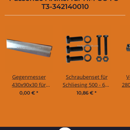
T3-342140010
Gegenmesser
Schraubenset für
V
430x90x30 für
Schliesing 500 - 660
28
Schliesing 500, 550,
Hackmesser
Sch
0,00 €
*
10,86 €
*
600, 660
Flüsterschnitt LANG
(je Messer)