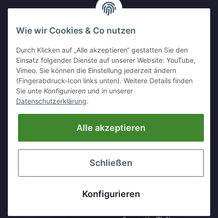
Wie wir Cookies & Co nutzen
IHR KONTAKT ZU UNS
Durch Klicken auf „Alle akzeptieren“ gestatten Sie den
Kleinewefersstr. 1
Einsatz folgender Dienste auf unserer Website: YouTube,
47803 Krefeld
Vimeo. Sie können die Einstellung jederzeit ändern
(Fingerabdruck-Icon links unten). Weitere Details finden
Tel:
+49 (0)2151 5372253
Sie unte
Konfigurieren
und in unserer
Mobil:
+
49 (0)157 30656681
Datenschutzerklärung
.
E-Mai:
info@hackmesser24.de
Alle akzeptieren
INFORMATIONEN
GESETZLICHE INFORMATIONEN
Schließen
* Alle Preise zzgl. gesetzlicher USt., zzgl.
Versand
Konfigurieren