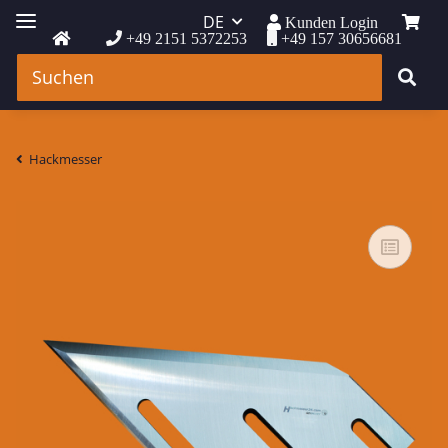
DE
Kunden Login
+49 2151 5372253
+49 157 30656681
Hackmesser