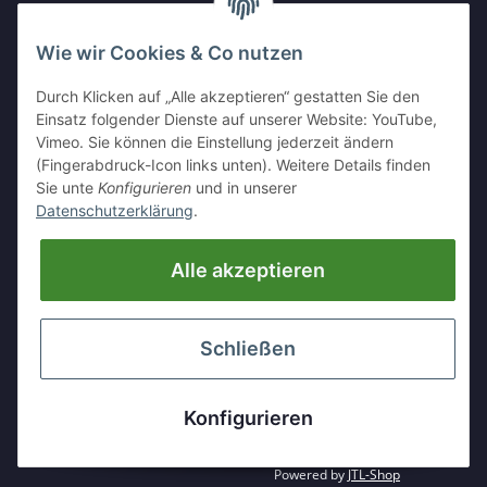
Wie wir Cookies & Co nutzen
IHR KONTAKT ZU UNS
Durch Klicken auf „Alle akzeptieren“ gestatten Sie den
Kleinewefersstr. 1
Einsatz folgender Dienste auf unserer Website: YouTube,
47803 Krefeld
Vimeo. Sie können die Einstellung jederzeit ändern
(Fingerabdruck-Icon links unten). Weitere Details finden
Tel:
+49 (0)2151 5372253
Sie unte
Konfigurieren
und in unserer
Mobil:
+
49 (0)157 30656681
Datenschutzerklärung
.
E-Mai:
info@hackmesser24.de
Alle akzeptieren
INFORMATIONEN
GESETZLICHE INFORMATIONEN
Schließen
* Alle Preise zzgl. gesetzlicher USt., zzgl.
Versand
Konfigurieren
Powered by
JTL-Shop