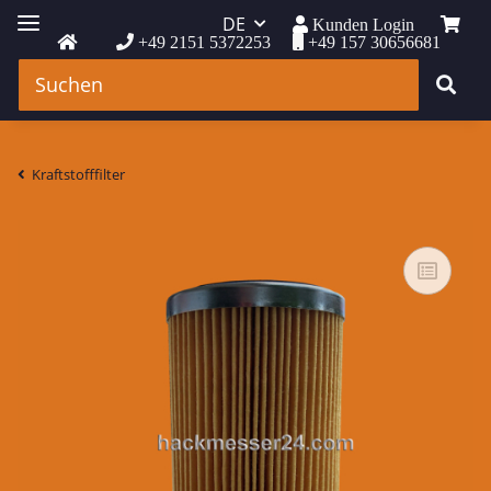
DE
Kunden Login
+49 2151 5372253
+49 157 30656681
Kraftstofffilter