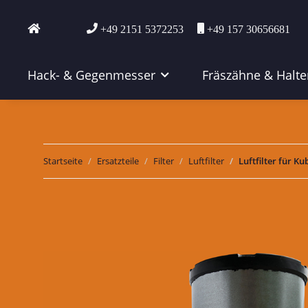
+49 2151 5372253
+49 157 30656681
Hack- & Gegenmesser
Fräszähne & Halte
Startseite
Ersatzteile
Filter
Luftfilter
Luftfilter für K