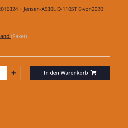
C02016324 + Jensen-A530L D-1105T E-von2020
sand
(Paket)
In den Warenkorb