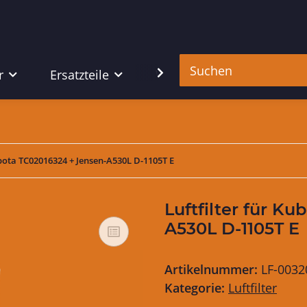
r
Ersatzteile
Werkzeug
ubota TC02016324 + Jensen-A530L D-1105T E
Luftfilter für K
A530L D-1105T E
Artikelnummer:
LF-0032
Kategorie:
Luftfilter