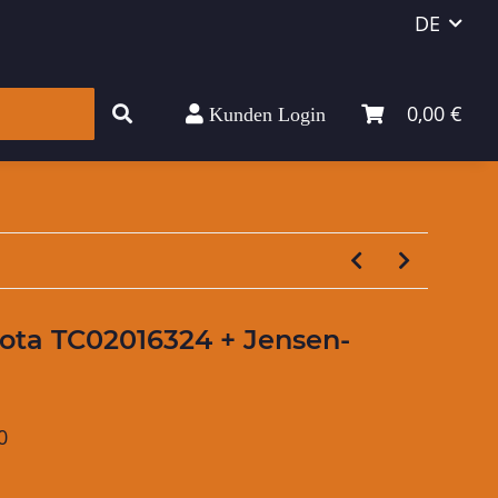
DE
0,00 €
Kunden Login
ubota TC02016324 + Jensen-
0