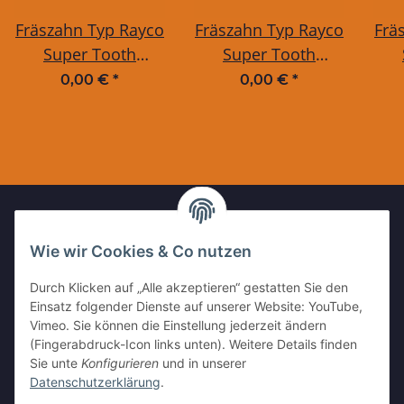
Fräszahn Typ Rayco
Fräszahn Typ Rayco
Frä
Super Tooth
Super Tooth
GEBOGEN mit
GERADE mit
GE
0,00 €
*
0,00 €
*
BOHRUNG
BOHRUNG
Wie wir Cookies & Co nutzen
IHR KONTAKT ZU UNS
Durch Klicken auf „Alle akzeptieren“ gestatten Sie den
Kleinewefersstr. 1
Einsatz folgender Dienste auf unserer Website: YouTube,
47803 Krefeld
Vimeo. Sie können die Einstellung jederzeit ändern
(Fingerabdruck-Icon links unten). Weitere Details finden
Tel:
+49 (0)2151 5372253
Sie unte
Konfigurieren
und in unserer
Mobil:
+
49 (0)157 30656681
Datenschutzerklärung
.