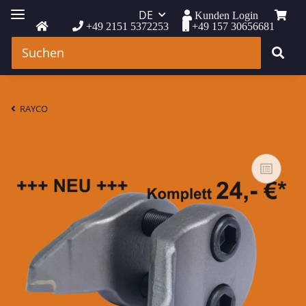
DE
Kunden Login
+49 2151 5372253
+49 157 30656681
RAYCO