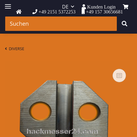
DE
Kunden Login
+49 2151 5372253
+49 157 30656681
DIVERSE