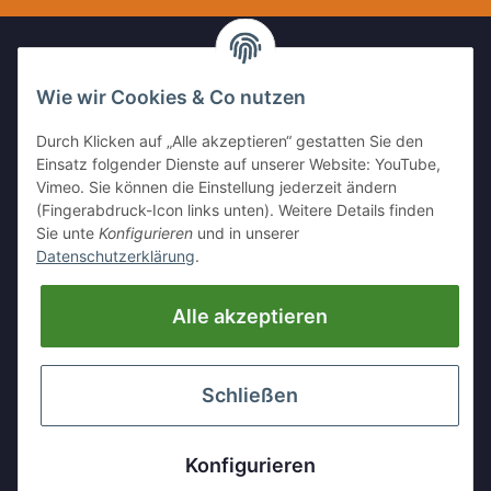
Wie wir Cookies & Co nutzen
IHR KONTAKT ZU UNS
Durch Klicken auf „Alle akzeptieren“ gestatten Sie den
Kleinewefersstr. 1
Einsatz folgender Dienste auf unserer Website: YouTube,
47803 Krefeld
Vimeo. Sie können die Einstellung jederzeit ändern
(Fingerabdruck-Icon links unten). Weitere Details finden
Tel:
+49 (0)2151 5372253
Sie unte
Konfigurieren
und in unserer
Mobil:
+
49 (0)157 30656681
Datenschutzerklärung
.
E-Mai:
info@hackmesser24.de
Alle akzeptieren
INFORMATIONEN
GESETZLICHE INFORMATIONEN
Schließen
* Alle Preise zzgl. gesetzlicher USt., zzgl.
Versand
Konfigurieren