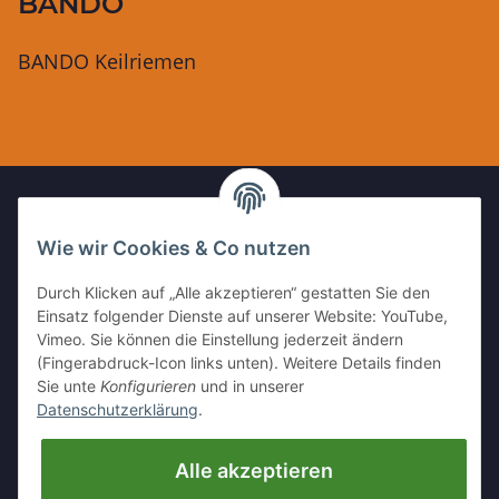
BANDO
BANDO Keilriemen
Wie wir Cookies & Co nutzen
IHR KONTAKT ZU UNS
Durch Klicken auf „Alle akzeptieren“ gestatten Sie den
Kleinewefersstr. 1
Einsatz folgender Dienste auf unserer Website: YouTube,
47803 Krefeld
Vimeo. Sie können die Einstellung jederzeit ändern
(Fingerabdruck-Icon links unten). Weitere Details finden
Tel:
+49 (0)2151 5372253
Sie unte
Konfigurieren
und in unserer
Mobil:
+
49 (0)157 30656681
Datenschutzerklärung
.
E-Mai:
info@hackmesser24.de
Alle akzeptieren
INFORMATIONEN