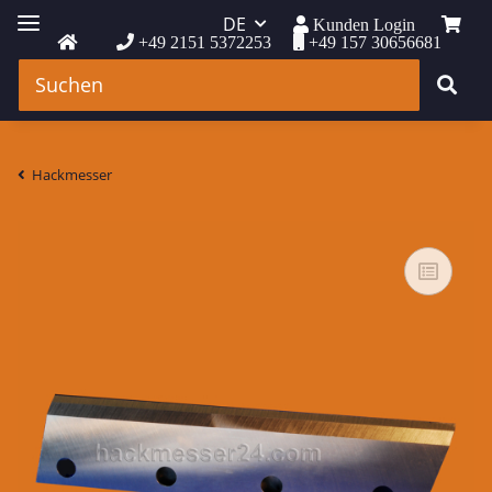
DE
Kunden Login
+49 2151 5372253
+49 157 30656681
Hackmesser