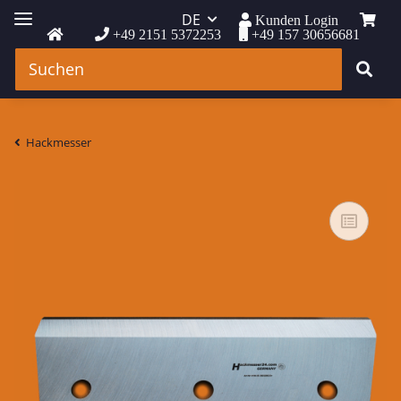
DE
Kunden Login
+49 2151 5372253
+49 157 30656681
Hackmesser